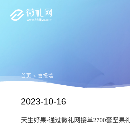
首页
喜报墙
>
2023-10-16
天生好果-通过微礼网接单2700套坚果