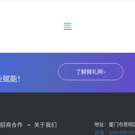
了解微礼网>
业赋能！
招商合作
关于我们
地址：厦门市思明
咨询：4000-899-82