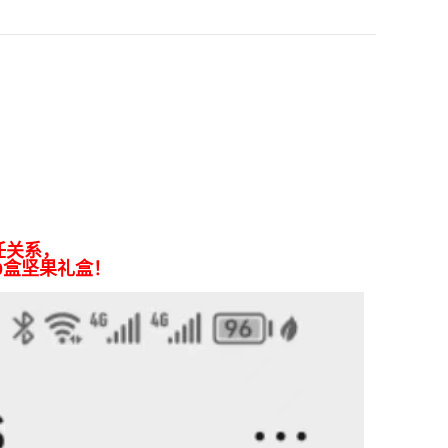
任关系，
0盒坚果礼盒！