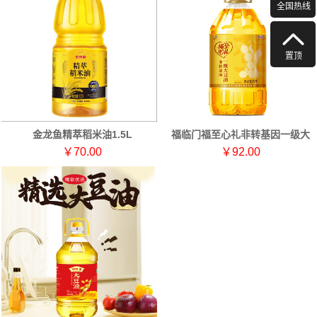
全国热线
置顶
金龙鱼精萃稻米油1.5L
福临门福至心礼非转基因一级大
豆油5L
￥70.00
￥92.00