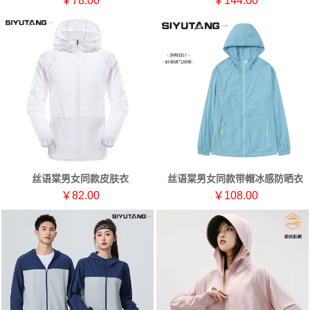
￥78.00
￥144.00
丝语棠男女同款皮肤衣
丝语棠男女同款带帽冰感防晒衣
￥82.00
￥108.00