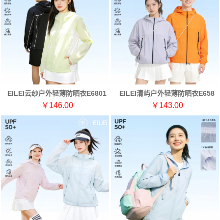
EILEI云纱户外轻薄防晒衣E6801
EILEI清屿户外轻薄防晒衣E658
￥146.00
￥143.00