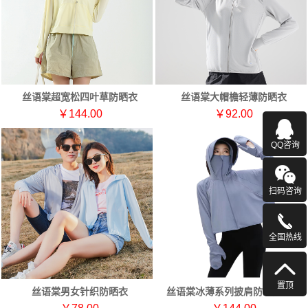
丝语棠超宽松四叶草防晒衣
丝语棠大帽檐轻薄防晒衣
￥144.00
￥92.00
QQ咨询
扫码咨询
全国热线
置顶
丝语棠男女针织防晒衣
丝语棠冰薄系列披肩防晒服（斗
篷款02）