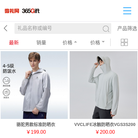
产品筛选
最新
销量
价格
价格
骆驼男款标准防晒衣
VVCLIFE冰触防晒衣VGS3S200
A16BA18010
浅灰色XL码
￥199.00
￥200.00